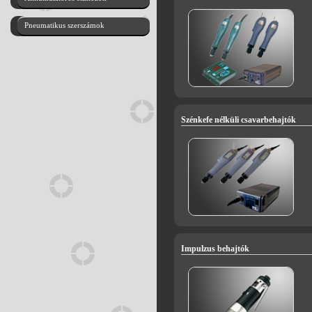
Pneumatikus szerszámok
Szénkefe nélküli csavarbehajtók
Impulzus behajtók