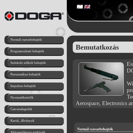
Normál csavarbehajtók
Bemutatkozás
Programozható behajtók
Szénkefe nélküli behajtók
Es
DO
Pneumatikus behajtók
Wi
Impulzus behajtók
pr
Te
Nyomatékmérők
Aerospace, Electronics a
Csavaradagolók
Karok, állványok
Normál csavarbehajtók
Akkumulátoros eszközök